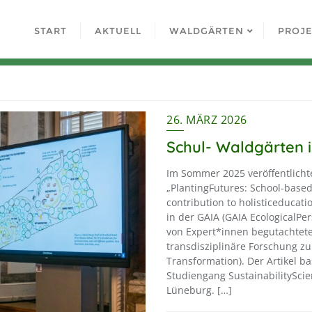
START
AKTUELL
WALDGÄRTEN
PROJ
26. MÄRZ 2026
Schul- Waldgärten i
Im Sommer 2025 veröffentlichte
„PlantingFutures: School-based
contribution to holisticeducat
in der GAIA (GAIA EcologicalPer
von Expert*innen begutachtete 
transdisziplinäre Forschung zu
Transformation). Der Artikel b
Studiengang SustainabilitySci
Lüneburg. […]