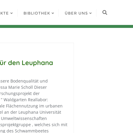
EKTE
BIBLIOTHEK
ÜBER UNS
ür den Leuphana
essere Bodenqualität und
ssa Marie Scholl Dieser
orschungsprojekt der
 ” Waldgarten Reallabor:
nale Flächennutzung im urbanen
el an der Leuphana Universität
g Umweltwissenschaften
sprojektgruppe , welches sich mit
rung des Schwammbeetes