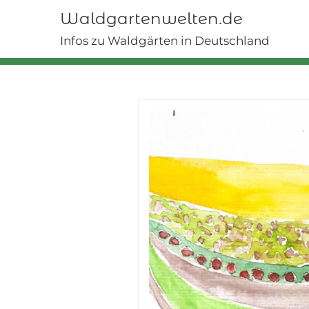
Skip
Waldgartenwelten.de
to
content
Infos zu Waldgärten in Deutschland